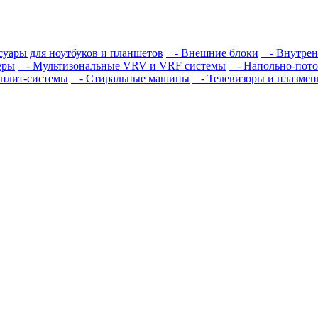
уары для ноутбуков и планшетов
- Внешние блоки
- Внутрен
еры
- Мультизональные VRV и VRF системы
- Напольно-пото
плит-системы
- Стиральные машины
- Телевизоры и плазмен