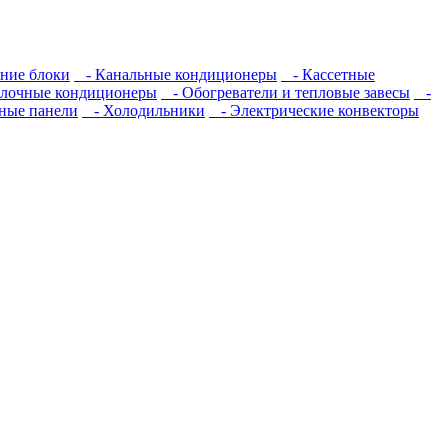
ние блоки
- Канальные кондиционеры
- Кассетные
лочные кондиционеры
- Обогреватели и тепловые завесы
-
ные панели
- Холодильники
- Электрические конвекторы