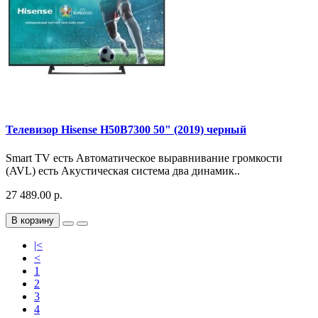
Телевизор Hisense H50B7300 50" (2019) черный
Smart TV есть Автоматическое выравнивание громкости
(AVL) есть Акустическая система два динамик..
27 489.00 р.
В корзину
|<
<
1
2
3
4