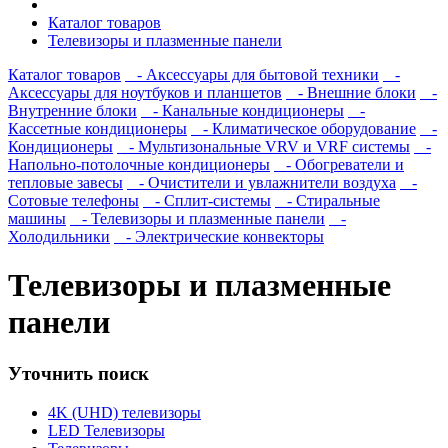
Каталог товаров
Телевизоры и плазменные панели
Каталог товаров
- Аксессуары для бытовой техники
-
Аксессуары для ноутбуков и планшетов
- Внешние блоки
-
Внутренние блоки
- Канальные кондиционеры
-
Кассетные кондиционеры
- Климатическое оборудование
-
Кондиционеры
- Мультизональные VRV и VRF системы
-
Напольно-потолочные кондиционеры
- Обогреватели и
тепловые завесы
- Очистители и увлажнители воздуха
-
Сотовые телефоны
- Сплит-системы
- Стиральные
машины
- Телевизоры и плазменные панели
-
Холодильники
- Электрические конвекторы
Телевизоры и плазменные
панели
Уточнить поиск
4K (UHD) телевизоры
LED Телевизоры