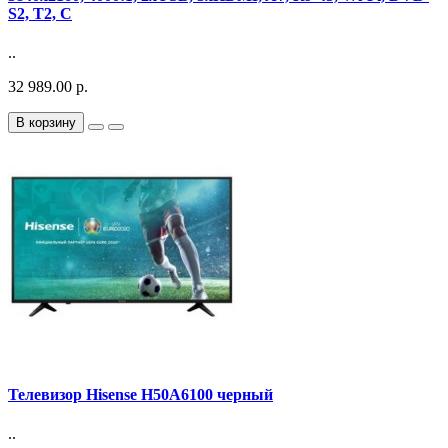
S2, T2, C
..
32 989.00 р.
В корзину
Телевизор Hisense H50A6100 черный
..