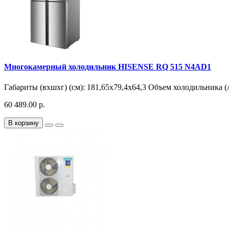
Многокамерный холодильник HISENSE RQ 515 N4AD1
Габариты (вхшхг) (см): 181,65х79,4х64,3 Объем холодильника (л
60 489.00 р.
В корзину