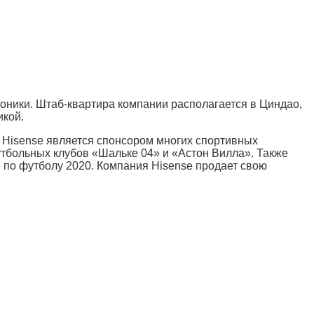
роники. Штаб-квартира компании располагается в Циндао,
икой.
я Hisense является спонсором многих спортивных
утбольных клубов «Шальке 04» и «Астон Вилла». Также
по футболу 2020. Компания Hisense продает свою