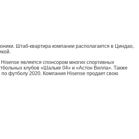
роники. Штаб-квартира компании располагается в Циндао,
икой.
я Hisense является спонсором многих спортивных
утбольных клубов «Шальке 04» и «Астон Вилла». Также
по футболу 2020. Компания Hisense продает свою