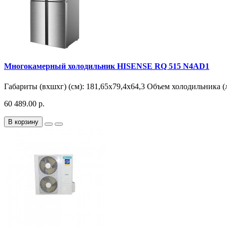
Многокамерный холодильник HISENSE RQ 515 N4AD1
Габариты (вхшхг) (см): 181,65х79,4х64,3 Объем холодильника (л
60 489.00 р.
В корзину