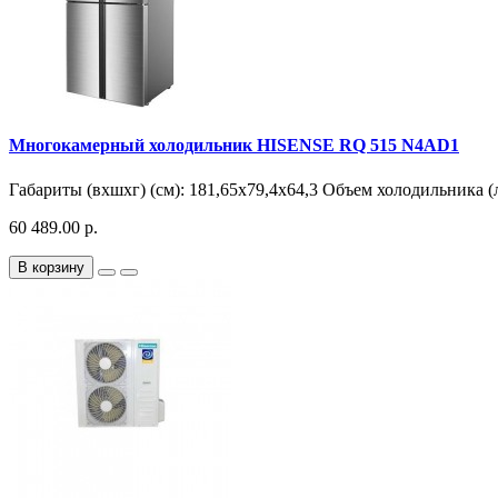
Многокамерный холодильник HISENSE RQ 515 N4AD1
Габариты (вхшхг) (см): 181,65х79,4х64,3 Объем холодильника (л
60 489.00 р.
В корзину