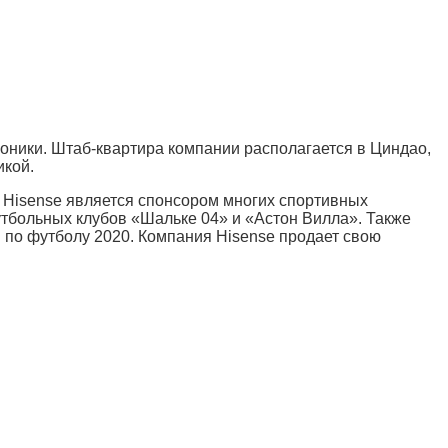
роники. Штаб-квартира компании располагается в Циндао,
икой.
я Hisense является спонсором многих спортивных
утбольных клубов «Шальке 04» и «Астон Вилла». Также
по футболу 2020. Компания Hisense продает свою